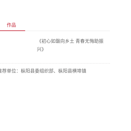
作品
《初心如磐向乡土 青春无悔助振
兴》
推荐单位：枞阳县委组织部、枞阳县横埠镇