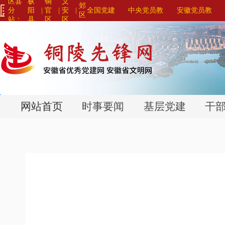
区县
枞
铜
义
郊
分
阳
|
官
|
安
|
全国党建
中央党员教
安徽党员教
区
站：
县
区
区
网站联盟>
育系列平台>
育系列平台>
>
>
>
网站首页
时事要闻
基层党建
干