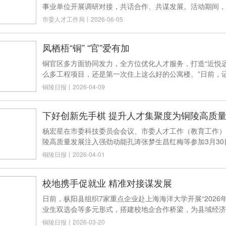
事业单位开展调研对接，共话合作、共谋发展。活动期间，
市委人才工作局
丨
2026-06-05
凤栖梧“铜” “官”爱有加
铜官区多方面协同发力，全方位优化人才服务，打造“近悦远来
么多工程项目，还是第一次住上这么好的公寓楼。”日前，
铜陵日报
丨
2026-04-09
下好创新先手棋 提升人才集聚度为铜陵高质
杨宏星在市委科技委员会会议、市委人才工作（教育工作）
陵高质量发展注入强劲动能孔涛张梦生昌红梅等参加3月3
铜陵日报
丨
2026-04-01
校地携手促就业 精准对接谋发展
日前，枞阳县组织7家重点企业赴上海海洋大学开展“202
业生双选会等多元形式，搭建校地企合作桥梁，为县域经济
铜陵日报
丨
2026-03-20