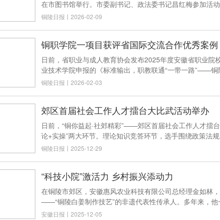
在市图书馆举行。市委副书记、政法委书记昌红梅参加活动
铜陵日报
丨
2026-02-09
铜职学院一项目获评省国际交流合作优秀案例
日前，省职业与成人教育协会发布2025年度安徽省职业
业技术学院申报的《标准输出，职教联通“一带一路”——
铜陵日报
丨
2026-02-03
郊区首届社会工作人才擂台大比武活动举办
日前，“铜你益起·社郊精彩”——郊区首届社会工作人才擂
论+实操”两大环节。理论知识竞答环节，选手围绕政策法
铜陵日报
丨
2025-12-29
“科技小院”激活力 乡村振兴添动力
在铜陵市郊区，安徽惠风农业科技有限公司总经理金如林，
——“铜陵白姜制作技艺”的非遗代表性传承人。多年来，
安徽日报
丨
2025-12-05