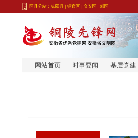
区县分站：
枞阳县
|
铜官区
|
义安区
|
郊区
网站首页
时事要闻
基层党建