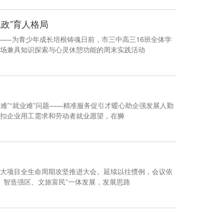
政”育人格局
——为青少年成长培根铸魂日前，市三中高三16班全体学
场兼具知识探索与心灵休憩功能的周末实践活动
工难”“就业难”问题——精准服务促引才暖心助企强发展人勤
扣企业用工需求和劳动者就业愿望，在狮
大项目全生命周期攻坚推进大会。延续以往惯例，会议依
业、智造强区、文旅富民”一体发展，发展思路