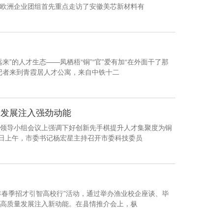
欧洲企业团组首先重点走访了安徽美芯新材料有
”的人才生态——凤栖梧“铜”“官”爱有加“在外面干了那
记者来到青霞居人才公寓，来自中铁十二
量发展注入强劲动能
领导小组会议上强调下好创新先手棋提升人才集聚度为铜
0日上午，市委书记杨宏星主持召开市委科技委员
6年春季招才引智高校行”活动，通过举办渔业校企座谈、毕
高质量发展注入新动能。在县情推介会上，枞