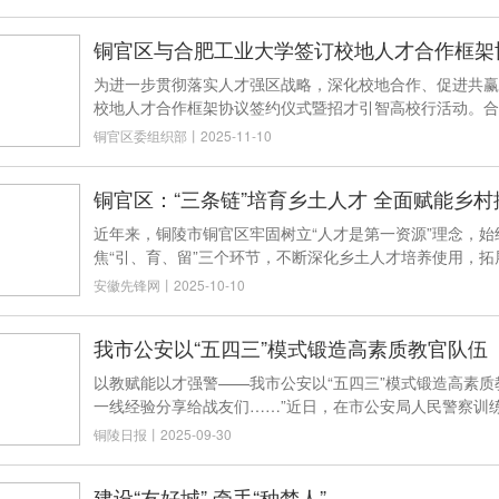
铜官区与合肥工业大学签订校地人才合作框架
为进一步贯彻落实人才强区战略，深化校地合作、促进共赢
校地人才合作框架协议签约仪式暨招才引智高校行活动。合
铜官区委组织部
丨
2025-11-10
铜官区：“三条链”培育乡土人才 全面赋能乡村
近年来，铜陵市铜官区牢固树立“人才是第一资源”理念，
焦“引、育、留”三个环节，不断深化乡土人才培养使用，
安徽先锋网
丨
2025-10-10
我市公安以“五四三”模式锻造高素质教官队伍
以教赋能以才强警——我市公安以“五四三”模式锻造高素质
一线经验分享给战友们……”近日，在市公安局人民警察训
铜陵日报
丨
2025-09-30
建设“友好城” 牵手“种梦人”