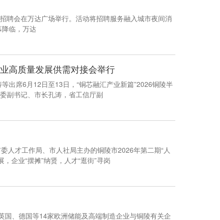
夜市招聘会在万达广场举行。活动将招聘服务融入城市夜间消
休闲逛街之余就近择业、轻松寻岗。 夜幕降临，万达
产业高质量发展供需对接会举行
出席6月12日至13日，“铜芯融汇产业新篇”2026铜陵半
委副书记、市长孔涛，省工信厅副
委人才工作局、市人社局主办的铜陵市2026年第二期“人
，企业“摆摊”纳贤，人才“逛街”寻岗
英国、德国等14家欧洲储能及高端制造企业与铜陵有关企