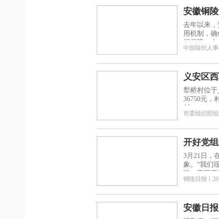
安徽铜陵
去年以来，
用机制，确
织保障。由
中国组织人事
义安区西
犁桥村位于义
36750
村
市委组织部组
开好党组
3月21日
象。“我们
说，不同于
铜陵日报
丨
20
安徽日报