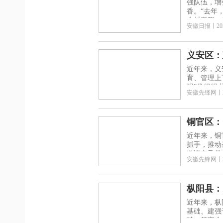
强队伍，增
香。“去年
乡村工程，
安徽日报
丨
20
义安区：
近年来，义
育、管理上
强”党组织书
安徽先锋网
丨
铜官区：
近年来，铜
抓手，推动
邀请市委党
安徽先锋网
丨
枞阳县：
近年来，枞
基础、建强
础，筑牢乡