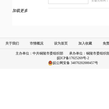
安徽先锋网
丨
加载更多
关于我们
市情概况
设为首页
加入收藏
免
主办单位：中共铜陵市委组织部
承办单位：铜陵市委组织
皖ICP备17025269号-2
皖公网安备 34070202000457号