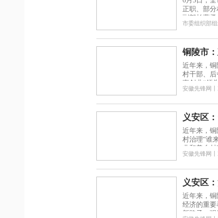
6月3日，
正职、部分
副部长曹勇
市委组织部组
铜陵市：
近年来，铜
村干部、后
事创业“领
安徽先锋网
丨
义安区：
近年来，铜
村治理“谁
业和美乡村
安徽先锋网
丨
义安区：
近年来，铜
经济的重要
新路子。强