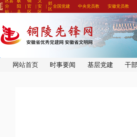
区县
枞
铜
义
郊
分
阳
|
官
|
安
|
全国党建
中央党员教
安徽党员教
区
站：
县
区
区
网站联盟>
育系列平台>
育系列平台>
>
>
>
网站首页
时事要闻
基层党建
干