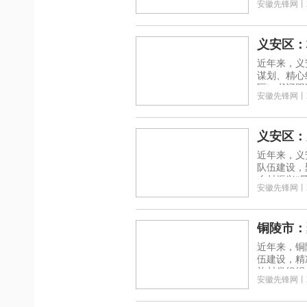
安徽先锋网
丨
义安区：
近年来，义
谋划、精心
区）书记跟
安徽先锋网
丨
义安区：
近年来，义
队伍建设，
乡村振兴“
安徽先锋网
丨
铜陵市：
近年来，铜
伍建设，精
施村党组织
安徽先锋网
丨