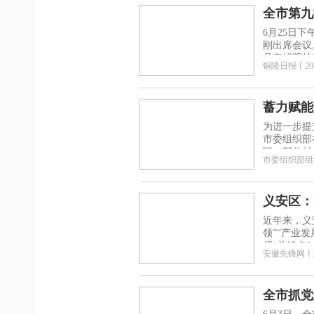
全市第九
6月25日
刚出席会议
具有鲜明特
铜陵日报
丨
20
蓄力赋能促振兴 踔厉奋进再出发——全市
官
为进一步提
市委组织部
职、部分村
市委组织部组
义安区：
近年来，义
领”“产业
领“关键点
安徽先锋网
丨
全市抓党