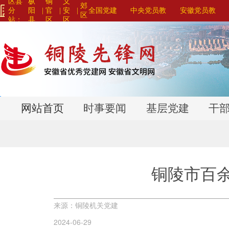
区县
枞
铜
义
郊
分
阳
|
官
|
安
|
全国党建
中央党员教
安徽党员教
区
站：
县
区
区
网站联盟>
育系列平台>
育系列平台>
>
>
>
网站首页
时事要闻
基层党建
干
铜陵市百
来源：铜陵机关党建
2024-06-29