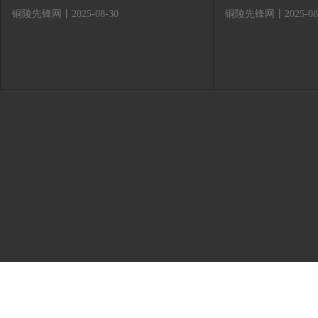
铜陵先锋网丨
2025-08-30
铜陵先锋网丨
2025-08