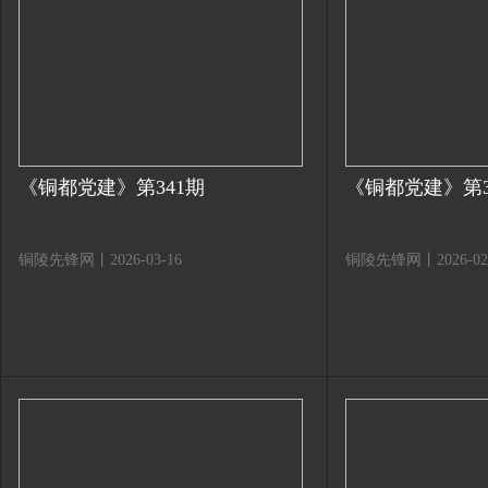
《铜都党建》第341期
《铜都党建》第3
铜陵先锋网丨
2026-03-16
铜陵先锋网丨
2026-02