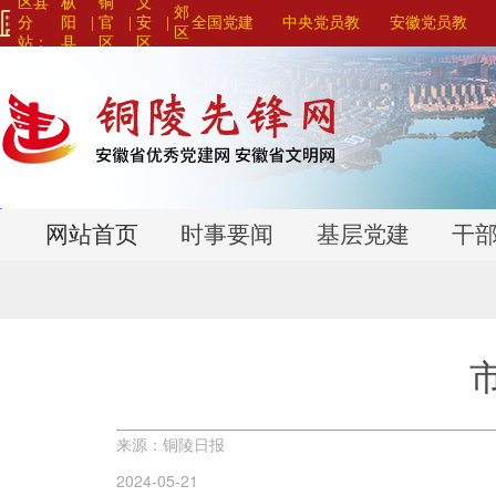
区县
枞
铜
义
郊
分
阳
|
官
|
安
|
全国党建
中央党员教
安徽党员教
区
站：
县
区
区
网站联盟>
育系列平台>
育系列平台>
>
>
>
网站首页
时事要闻
基层党建
干
来源：铜陵日报
2024-05-21