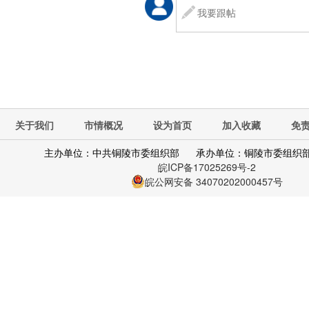
关于我们
市情概况
设为首页
加入收藏
免
主办单位：中共铜陵市委组织部
承办单位：铜陵市委组织
皖ICP备17025269号-2
皖公网安备 34070202000457号