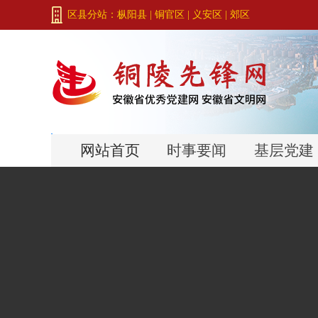
区县分站：
枞阳县
|
铜官区
|
义安区
|
郊区
网站首页
时事要闻
基层党建