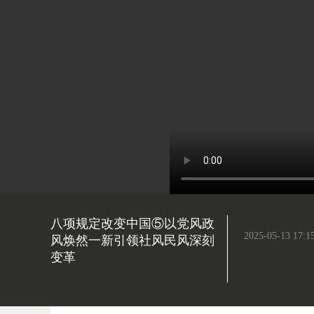
八项规定改变中国⑤以党风政
2025-05-13 17:1
风焕然一新引领社风民风深刻
变革