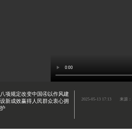
八项规定改变中国④以作风建
2025-05-13 17:13
来源：
设新成效赢得人民群众衷心拥
护