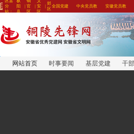
区县
枞
铜
义
郊
分
阳
|
官
|
安
|
全国党建
中央党员教
安徽党员教
区
站：
县
区
区
网站联盟>
育系列平台>
育系列平台>
>
>
>
网站首页
时事要闻
基层党建
干