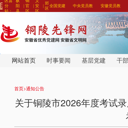
区县
枞
铜
义
郊
分
阳
|
官
|
安
|
全国党建
中央党员教
安徽党员教
区
站：
县
区
区
网站联盟>
育系列平台>
育系列平台>
>
>
>
网站首页
时事要闻
基层党建
干
首页>
通知公告
关于铜陵市2026年度考试