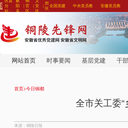
区县
枞
铜
义
郊
分
阳
|
官
|
安
|
全国党建
中央党员教
安徽党员教
区
站：
县
区
区
网站联盟>
育系列平台>
育系列平台>
>
>
>
网站首页
时事要闻
基层党建
干
首页>
今日铜都
全市关工委“
来源：铜陵日报