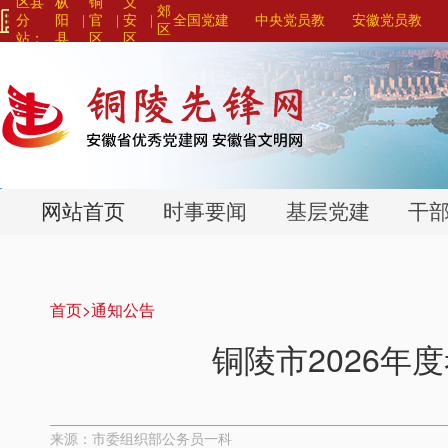
区县
枞
铜
义
郊
分
阳
|
官
|
安
|
全国党建
中央党员教
安徽党员教
区
站：
县
区
区
网站联盟>
育系列平台>
育系列平台>
>
>
>
网站首页
时事要闻
基层党建
干
首页>
通知公告
铜陵市2026
来源：市委组织部公务员一科