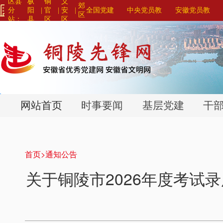
区县
枞
铜
义
郊
分
阳
|
官
|
安
|
全国党建
中央党员教
安徽党员教
区
站：
县
区
区
网站联盟>
育系列平台>
育系列平台>
>
>
>
网站首页
时事要闻
基层党建
干
首页>
通知公告
关于铜陵市2026年度考试