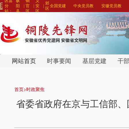
区县
枞
铜
义
郊
分
阳
|
官
|
安
|
全国党建
中央党员教
安徽党员教
区
站：
县
区
区
网站联盟>
育系列平台>
育系列平台>
>
>
>
网站首页
时事要闻
基层党建
干
首页>
时政聚焦
省委省政府在京与工信部、