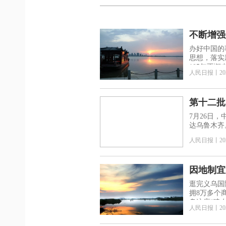
不断增强
办好中国的
思想，落实
105年不懈
人民日报
丨
20
第十二批
7月26日
达乌鲁木齐
人民日报
丨
20
因地制宜
逛完义乌国
拥8万多个
乌这座“建
人民日报
丨
20