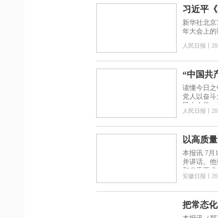
习近平《
新华社北京7月3日电 中共中央总书记、国家主席、中央
年大会上的
人民日报
丨
20
“中国共
读懂今日之
党人以奋斗
民大会堂，
人民日报
丨
20
以高质量
本报讯 7
并讲话。他
和省委要求
安徽日报
丨
20
把常态化
实基础