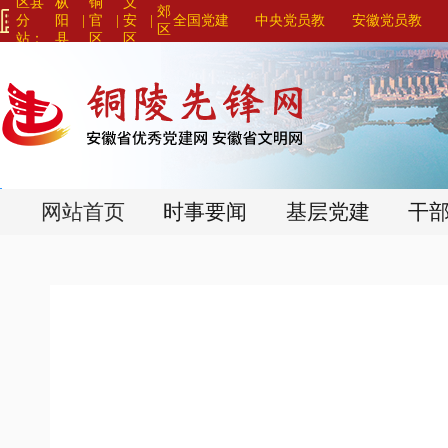
区县
枞
铜
义
郊
分
阳
|
官
|
安
|
全国党建
中央党员教
安徽党员教
区
站：
县
区
区
网站联盟>
育系列平台>
育系列平台>
>
>
>
网站首页
时事要闻
基层党建
干