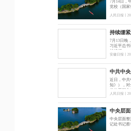
7月14日
党校（国家
人民日报
丨
20
持续绷紧
7月13日
习近平总书
持续绷
安徽日报
丨
20
近日，中共
知》），对
单位要深入
人民日报
丨
20
中央层面
中央层面整
记处书记蔡