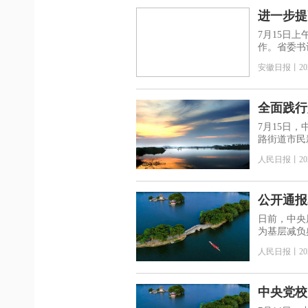
进一步提
成效
7月15日
作。省委书
安徽日报
丨
20
全面践行
7月15日
路街道市民
人民日报
丨
20
公开通报
日前，中央
为基层减负
人民日报
丨
20
中央党校