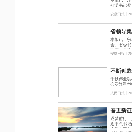
本报讯（郑
省委书记梁
入乡村振兴
安徽日报
丨
20
省领导集
本报讯（宗
会。省委书
政府、省政
安徽日报
丨
20
不断创造
千秋伟业砺
会堂隆重举
民事业发展
人民日报
丨
20
奋进新征
逐梦前行，
近平总书记
全党全国各