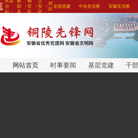
区县
枞
铜
义
郊
分
阳
|
官
|
安
|
全国党建
中央党员教
安徽党员教
区
站：
县
区
区
网站联盟>
育系列平台>
育系列平台>
>
>
>
网站首页
时事要闻
基层党建
干