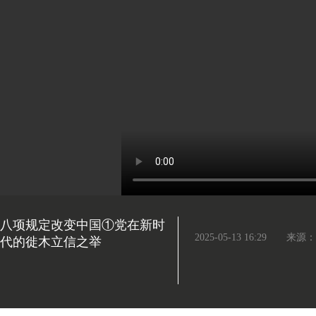
八项规定改变中国①党在新时
2025-05-13 16:29
来源：
代的徙木立信之举