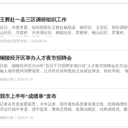
王辉赴一县三区调研组织工作
近日，市委常委、组织部部长王辉赴枞阳县、铜官区、义安区、郊区调研
山社区、浮渡村、天井湖社区、柳园社区、犁桥村、铜山社区、罗墩村，
理、乡村振兴工作情况，走进
市委组织部研究室
丨
2026-08-04
铜陵经开区举办人才夜市招聘会
日前，铜陵经开区2026年“百日千万招聘专项行动”人才夜市招聘会在万
融入城市
铜陵日报
丨
2026-07-28
我市上半年“成绩单”发布
记者从市发改委获悉，今年以来，我市紧扣高质量发展主线，统筹稳增长
济运行稳中有进、进中提质，整体态势稳、发展动能足、结构成色优。数
铜陵日报
丨
2026-07-28