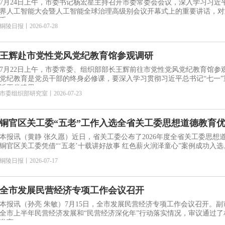
治等工作
7月24日上午，市委书记杨宏星主持召开市委常委会会议，深入学习习近平
界人工智能大会暨人工智能全球治理高级别会议开幕式上的重要讲话，对
重
铜陵日报
丨
2026-07-28
王辉赴市党性党风党纪教育馆参观调研
7月22日上午，市委常委、组织部部长王辉前往市党性党风党纪教育馆参
党纪教育是党员干部的终身必修课，要深入学习贯彻习近平总书记“七一
近平党建思
市委组织部研究室
丨
2026-07-23
铜官区关工委“五老”工作入选全省关工委思想道德教育
本报讯（黄静 张久愿）近日，省关工委公布了2026年度全省关工委思想
铜陵日报
丨
2026-07-17
全市发展民营经济专项工作会议召开
本报讯（孙亮 朱敏）7月15日，全市发展民营经济专项工作会议召开。副市长吴强
全市上半年民营经济发展和“民营经济深化年”行动落实情况，审议通过
发言。