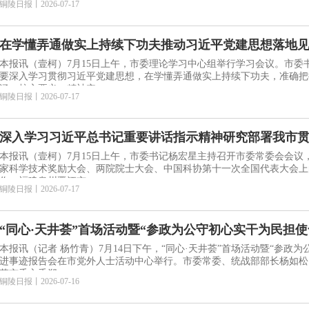
铜陵日报
丨
2026-07-17
在学懂弄通做实上持续下功夫推动习近平党建思想落地
本报讯（壹柯）7月15日上午，市委理论学习中心组举行学习会议。市委
要深入学习贯彻习近平党建思想，在学懂弄通做实上持续下功夫，准确把
涵、核心要义、精神实
铜陵日报
丨
2026-07-17
深入学习习近平总书记重要讲话指示精神研究部署我市
本报讯（壹柯）7月15日上午，市委书记杨宏星主持召开市委常委会会议
家科学技术奖励大会、两院院士大会、中国科协第十一次全国代表大会上
作、福建泉州晋江市一
铜陵日报
丨
2026-07-17
“同心·天井荟”首场活动暨“参政为公守初心实干为民担
行
本报讯（记者 杨竹青）7月14日下午，“同心·天井荟”首场活动暨“参政为
进事迹报告会在市党外人士活动中心举行。市委常委、统战部部长杨如松
革市委主委郑
铜陵日报
丨
2026-07-16