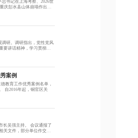
总书记在上海考察、2026世
重庆彭水县山体崩塌作出的
观调研。调研指出，党性党风
”重要讲话精神，学习贯彻习
优秀案例
道德教育工作优秀案例名单，
铜官区关工委凭借“‘五老’十载讲好故事 红色薪火润泽童心”案例成功入选。 自2016年起，铜官区关
主持。 会议通报了
了相关文件，部分单位作交流