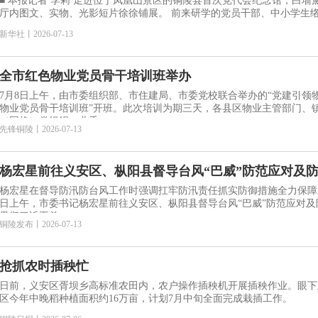
■ 本报记者 李莉 走进位于凤凰山景区的铜陵县首次党代会纪念馆，白墙黛瓦的徽派民居静静伫立，展
厅内图文、实物、光影短片徐徐铺展。 前来研学的党
新华社
丨
2026-07-13
全市红色物业党员骨干培训班举办
7月8日上午，由市委组织部、市住建局、市委党校联合举办的“党建引领
物业党员骨干培训班”开班。此次培训为期三天，各县区物业主管部门、
（网格）党组织、业委
先锋铜陵
丨
2026-07-13
杨宏星前往义安区、枞阳县督导台风“巴威”防范应对及
杨宏星在督导防汛防台风工作时强调扛牢防汛责任抓实防御措施全力保障人
日上午，市委书记杨宏星前往义安区、枞阳县督导台风“巴威”防范应对
贯彻习近平总
铜陵发布
丨
2026-07-13
抢抓农时插秧忙
日前，义安区胥坝乡高标准农田内，农户操作插秧机开展插秧作业。眼下
区今年中晚稻种植面积约16万亩，计划7月中旬全面完成栽插工作。