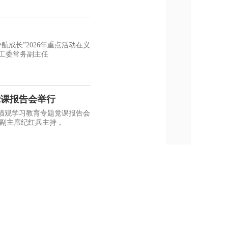
航成长”2026年重点活动在义
工委常务副主任
党课报告会举行
政绩观学习教育专题党课报告会
副主席纪红兵主持，
展党风廉政警示教育，根据
领导杨宏星、昌红梅、马军