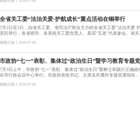
铜陵日报
丨
2026-07-06
全省关工委“法治关爱·护航成长”重点活动在铜举行
7月2日至3日，由省关工委、省司法厅联合主办的全省关工委“法治关爱·护
安区举行，各省辖市、各系统关工委负责人、基层“五老”代表参会。省关
铜陵日报
丨
2026-07-06
市政协“七一”表彰、集体过“政治生日”暨学习教育专题
7月3日上午，市政协“七一”表彰、集体过“政治生日”暨树立和践行正确
在市行政会议中心举行。市政协党组书记、主席吴祚麓作专题党课报告，
铜陵日报
丨
2026-07-06
铜陵经开区举行专题党课报告会
为持续深化全面从严治党，进一步压紧压实管党治党政治责任，常态化开
市委统一部署安排，7月3日下午，铜陵经开区举行专题党课报告会。市
铜陵日报
丨
2026-07-06