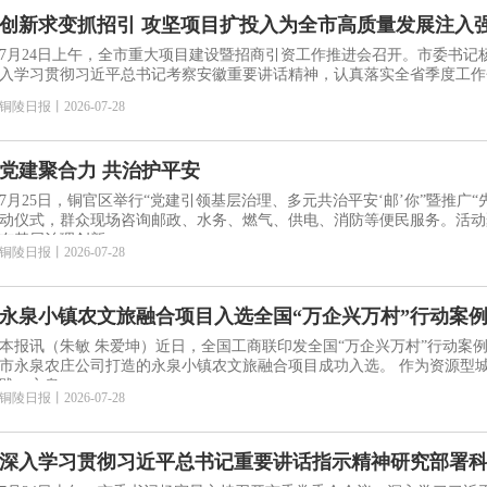
创新求变抓招引 攻坚项目扩投入为全市高质量发展注入
7月24日上午，全市重大项目建设暨招商引资工作推进会召开。市委书记
入学习贯彻习近平总书记考察安徽重要讲话精神，认真落实全省季度工作
铜陵日报
丨
2026-07-28
党建聚合力 共治护平安
7月25日，铜官区举行“党建引领基层治理、多元共治平安‘邮’你”暨推广
动仪式，群众现场咨询邮政、水务、燃气、供电、消防等便民服务。活动
布基层治理创新
铜陵日报
丨
2026-07-28
永泉小镇农文旅融合项目入选全国“万企兴万村”行动案
本报讯（朱敏 朱爱坤）近日，全国工商联印发全国“万企兴万村”行动案
市永泉农庄公司打造的永泉小镇农文旅融合项目成功入选。 作为资源型城市“万企兴万村”的特色实
践，永泉
铜陵日报
丨
2026-07-28
深入学习贯彻习近平总书记重要讲话指示精神研究部署