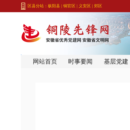
区县分站：
枞阳县
|
铜官区
|
义安区
|
郊区
网站首页
时事要闻
基层党建