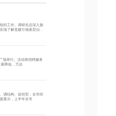
组织工作。调研先后深入旗
实地了解党建引领基层治
达广场举行。活动将招聘服务
夜间消费场景，让市民在休闲逛街之余就近择业、轻松寻岗。 夜幕降临，万达
、调结构、促转型，全市经
据显示，上半年全市