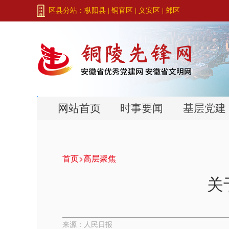
区县分站：
枞阳县
|
铜官区
|
义安区
|
郊区
网站首页
时事要闻
基层党建
首页>
高层聚焦
关
来源：人民日报