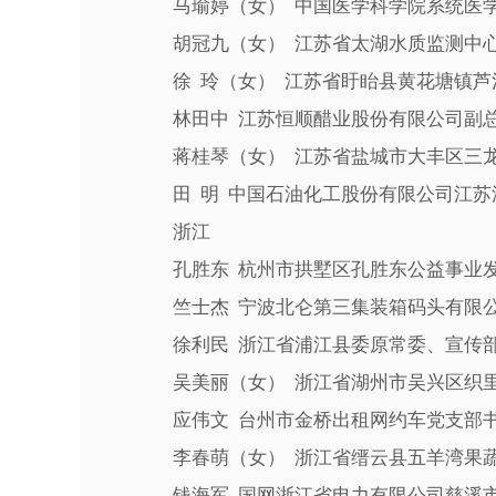
马瑜婷（女） 中国医学科学院系统医学
胡冠九（女） 江苏省太湖水质监测中心
徐 玲（女） 江苏省盱眙县黄花塘镇芦
林田中 江苏恒顺醋业股份有限公司副总
蒋桂琴（女） 江苏省盐城市大丰区三龙
田 明 中国石油化工股份有限公司江苏
浙江
孔胜东 杭州市拱墅区孔胜东公益事业发
竺士杰 宁波北仑第三集装箱码头有限公
徐利民 浙江省浦江县委原常委、宣传
吴美丽（女） 浙江省湖州市吴兴区织里
应伟文 台州市金桥出租网约车党支部书
李春萌（女） 浙江省缙云县五羊湾果蔬
钱海军 国网浙江省电力有限公司慈溪市