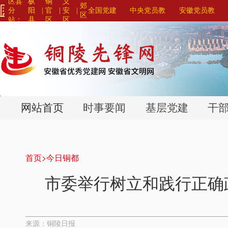
区县
枞
铜
义
郊
分
阳
|
官
|
安
|
全国党建
中央党员教
安徽党员教
区
站：
县
区
区
网站联盟>
育系列平台>
育系列平台>
>
>
>
网站首页
时事要闻
基层党建
干
首页>
今日铜都
市委举行树立和践行正确
来源：铜陵日报