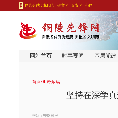
区县分站：
枞阳县
|
铜官区
|
义安区
|
郊区
网站首页
时事要闻
基层党建
首页>
时政聚焦
坚持在深学真
来源：安徽日报