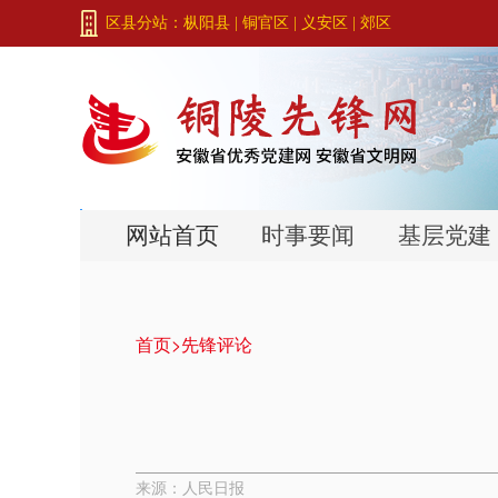
区县分站：
枞阳县
|
铜官区
|
义安区
|
郊区
网站首页
时事要闻
基层党建
首页>
先锋评论
来源：人民日报