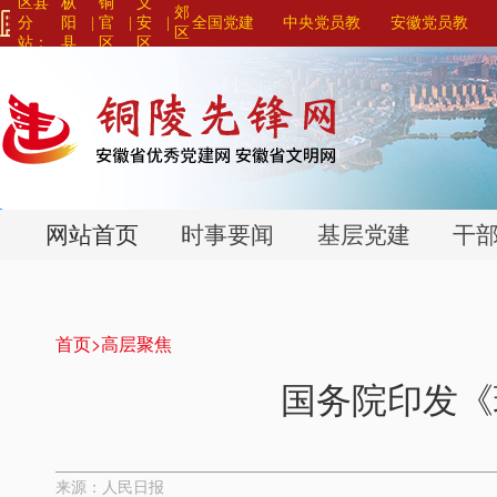
区县
枞
铜
义
郊
分
阳
|
官
|
安
|
全国党建
中央党员教
安徽党员教
区
站：
县
区
区
网站联盟>
育系列平台>
育系列平台>
>
>
>
网站首页
时事要闻
基层党建
干
首页>
高层聚焦
国务院印发《
来源：人民日报