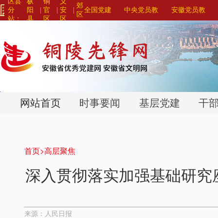
区县
枞
铜
义
郊
分
阳
|
官
|
安
|
全国党建
中央党员教
安徽党员教
区
站：
县
区
区
网站联盟>
育系列平台>
育系列平台>
>
>
>
网站首页
时事要闻
基层党建
干
首页>
高层聚焦
深入贯彻落实加强基础研究
来源：人民日报