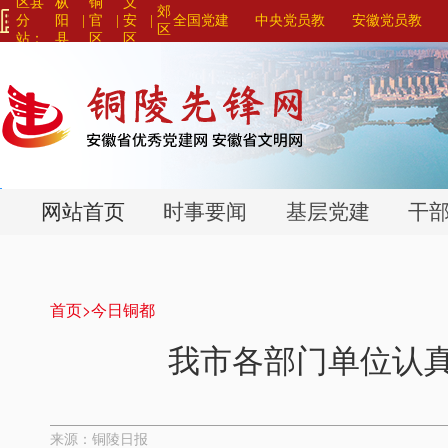
区县
枞
铜
义
郊
分
阳
|
官
|
安
|
全国党建
中央党员教
安徽党员教
区
站：
县
区
区
网站联盟>
育系列平台>
育系列平台>
>
>
>
网站首页
时事要闻
基层党建
干
首页>
今日铜都
我市各部门单位认
来源：铜陵日报