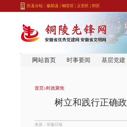
区县分站：
枞阳县
|
铜官区
|
义安区
|
郊区
网站首页
时事要闻
基层党建
首页>
时政聚焦
树立和践行正确政
来源：安徽日报