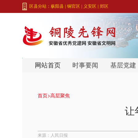
区县分站：
枞阳县
|
铜官区
|
义安区
|
郊区
网站首页
时事要闻
基层党建
首页>
高层聚焦
让
来源：人民日报