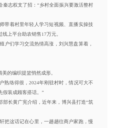
给秦志权支了招：“乡村全面振兴要激活整村
老师带着村里年轻人学习短视频、直播实操技
过线上平台助农销售17万元。
殖户们学习交流热情高涨，刘兴慧盘算着，
精美的编织提篮悄然成形。
户熟络得很，2024年刚驻村时，情况可大不
先假装成顾客搭话。”
部部长黄广宪介绍，近年来，博兴县打造“筑
祎轩把这话记在心里，一趟趟往商户家跑，慢