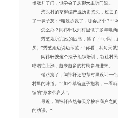
慢敲开了门，也学会了从聊天里听门道。
湾头村的草柳编产业历史悠久，过去
了一鼻子灰：“咱这岁数了，哪会那个？”“
怎么办？闫祎轩找到村里做了多年电商
秀芝姐听完她的困惑，笑了：“小闫
买。”秀芝姐边说边示范：“你看，我每天
闫祎轩按这个法子组织培训，就让村
噌噌往上涨，越来越多的村民参与进来。
销路宽了，闫祎轩还想帮村里设计一个
村里的味道。”“加个草编篮子抱着，一看就
编的“形象代言人”。
最近，闫祎轩依然每天穿梭在商户之间
的功课。”