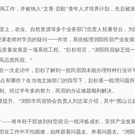
局工作，并被纳入“文青·启航”青年人才培养计划，先后被
课堂上，农业、自然资源等多个业务部门负责人轮番登台，为民
，授课老师对学员的疑问一一作答，系统梳理浏阳民宿产业发
高质量发展是一项系统工程。”彭杉坦言，“浏阳民宿缺乏统
高品质民宿。”
在一次走访中，彭杉了解到一批民宿因未能办理特种行业许
盲点有哪些？在当地文旅部门的指导下，彭杉逐一梳理问题所
制。经过半年多的努力，民宿的办证难题顺利解决。
显提升。”浏阳市民宿协会负责人刘志富介绍，其中“围山云
线’——将年轻干部放到转型前沿一线淬炼成长，安排产业发展
部在工作中不怕困难，始终跟着问题走、奔着问题去。”浏