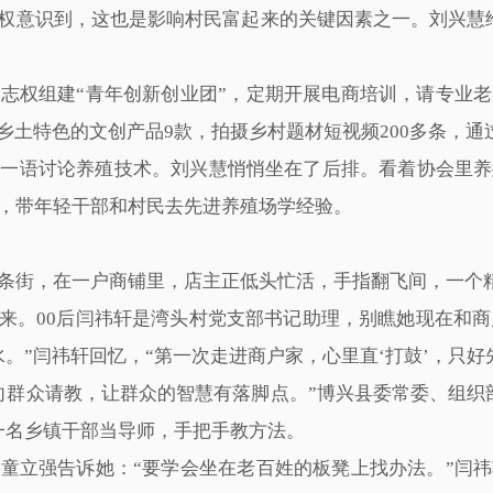
志权意识到，这也是影响村民富起来的关键因素之一。刘兴慧
志权组建“青年创新创业团”，定期开展电商培训，请专业
乡土特色的文创产品9款，拍摄乡村题材短视频200多条，通
我一语讨论养殖技术。刘兴慧悄悄坐在了后排。看着协会里养
，带年轻干部和村民去先进养殖场学经验。
条街，在一户商铺里，店主正低头忙活，手指翻飞间，一个
来。00后闫祎轩是湾头村党支部书记助理，别瞧她现在和商
。”闫祎轩回忆，“第一次走进商户家，心里直‘打鼓’，只好
向群众请教，让群众的智慧有落脚点。”博兴县委常委、组织
一名乡镇干部当导师，手把手教方法。
童立强告诉她：“要学会坐在老百姓的板凳上找办法。”闫