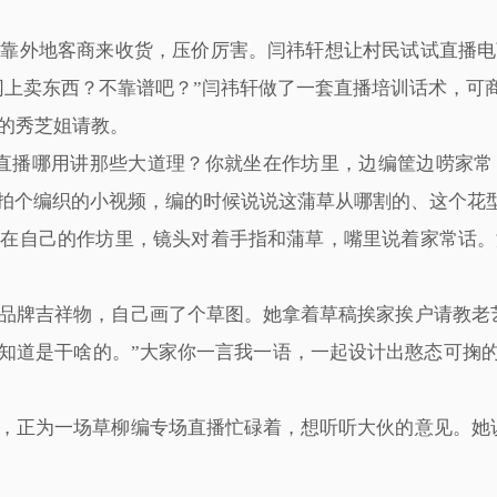
多靠外地客商来收货，压价厉害。闫祎轩想让村民试试直播电
网上卖东西？不靠谱吧？”闫祎轩做了一套直播培训话术，可
的秀芝姐请教。
，直播哪用讲那些大道理？你就坐在作坊里，边编筐边唠家常
就拍个编织的小视频，编的时候说说这蒲草从哪割的、这个花
民在自己的作坊里，镜头对着手指和蒲草，嘴里说着家常话。
品牌吉祥物，自己画了个草图。她拿着草稿挨家挨户请教老
知道是干啥的。”大家你一言我一语，一起设计出憨态可掬的
，正为一场草柳编专场直播忙碌着，想听听大伙的意见。她