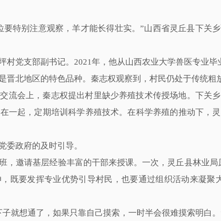
位要特别注意观察，羊才能长得壮实。”山西省灵丘县下关
坪村党支部副书记。2021年，他从山西农业大学兽医专业
是晋北地区的特色品种。秦志权观察到，村民仍处于传统粗
部交流会上，秦志权提出村里缺少养殖技术传授场地。下关乡
聚在一起，定期培训科学养殖技术。在科学养殖的推动下，灵
党委政府的及时引导。
班，邀请基层经验丰富的干部来授课。一次，灵丘县林业局
神，既要发挥专业优势引导村民，也要通过组织活动来凝聚大
下子就想通了，如果只靠自己摸索，一时半会很难摸索明白。