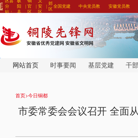
区县
枞
铜
义
郊
分
阳
|
官
|
安
|
全国党建
中央党员教
安徽党员教
区
站：
县
区
区
网站联盟>
育系列平台>
育系列平台>
>
>
>
网站首页
时事要闻
基层党建
干
首页>
今日铜都
市委常委会会议召开 全面