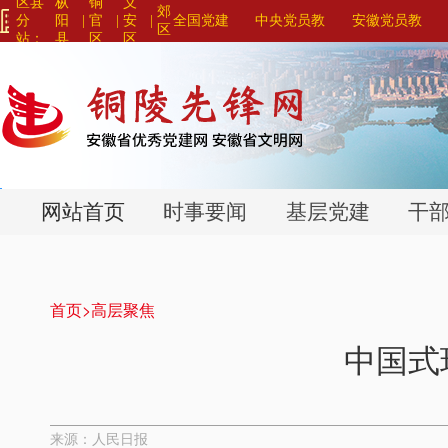
区县
枞
铜
义
郊
分
阳
|
官
|
安
|
全国党建
中央党员教
安徽党员教
区
站：
县
区
区
网站联盟>
育系列平台>
育系列平台>
>
>
>
网站首页
时事要闻
基层党建
干
首页>
高层聚焦
中国式
来源：人民日报