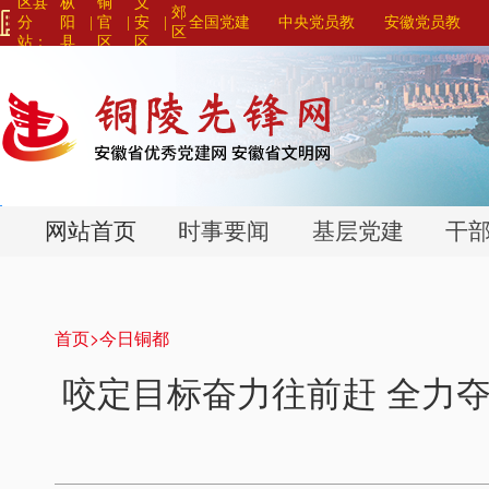
区县
枞
铜
义
郊
分
阳
|
官
|
安
|
全国党建
中央党员教
安徽党员教
区
站：
县
区
区
网站联盟>
育系列平台>
育系列平台>
>
>
>
网站首页
时事要闻
基层党建
干
首页>
今日铜都
咬定目标奋力往前赶 全力