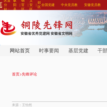
区县
枞
铜
义
郊
分
阳
|
官
|
安
|
全国党建
中央党员教
安徽党员教
区
站：
县
区
区
网站联盟>
育系列平台>
育系列平台>
>
>
>
网站首页
时事要闻
基层党建
干
首页>
先锋评论
来源：王怡然