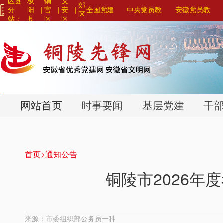
区县
枞
铜
义
郊
分
阳
|
官
|
安
|
全国党建
中央党员教
安徽党员教
区
站：
县
区
区
网站联盟>
育系列平台>
育系列平台>
>
>
>
网站首页
时事要闻
基层党建
干
首页>
通知公告
铜陵市2026
来源：市委组织部公务员一科