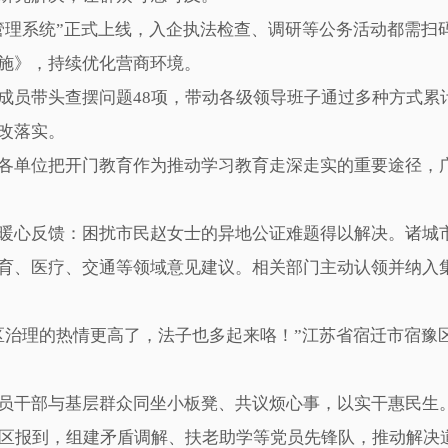
理系统”正式上线，入企执法检查、调研等公务活动都需扫
施》，持续优化营商环境。
带头查摆问题48项，带动各级领导班子通过多种方式累计查
改落实。
单位把开门教育作为推动学习教育走深走实的重要途径，广
心反馈：困扰市民赵女士的异地公证难题得以解决。诸城市
育、医疗、交通等领域意见建议。相关部门主动认领并纳入
理的热情更高了，法子也多起来咯！”江苏省宿迁市宿豫区
干部与基层群众同坐小板凳、共议烦心事，以实干惠民生。
区报到，组建矛盾调解、扶老助学等党员先锋队，推动解决道