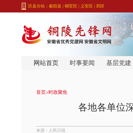
区县分站：
枞阳县
|
铜官区
|
义安区
|
郊区
网站首页
时事要闻
基层党建
首页>
时政聚焦
各地各单位深
来源：人民日报