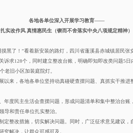
各地各单位深入开展学习教育——
扎实改作风 真情惠民生（锲而不舍落实中央八项规定精神）
用摸黑了！”看着新安装的路灯，四川省蓬溪县赤城镇居民张
求128个，同时建立整改台账，明确即知即改类问题5日
余个老旧小区加装庭院灯。
以来，各地各单位坚持动真碰硬查摆问题、真抓实干推进整
年度民主生活会查摆问题，形成问题清单和集中整治台账，
任领导和责任单位扎实整治。
定整改措施，切实解决问题。同时，广泛征求意见建议，自
研究解决，让群众可感可及。