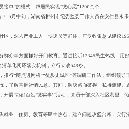
接单”的模式，帮居民实现“微心愿”1200余个。
”5月中旬，湖南省郴州市纪委监委工作人员在安仁县永乐
，深入产业工人、快递员等群体，广泛收集意见建议1959
众等方面抓好开门教育。通过接听12345民生热线、用好
全清单化闭环落实机制，立行立改649条。
行“蹲点进网格”“徒步走城区”等调研工作法，组织领导
况，了解掌握社情民意。其间，解决路面破损、私接滥建、毁
开展“办好百姓‘微实事’”活动，党员干部深入社区巷里，
焦就业、住房、教育等民生热点，建立问题攻坚台账，实行