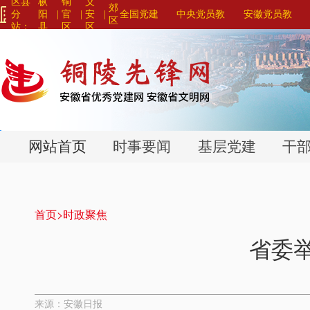
区县
枞
铜
义
郊
分
阳
|
官
|
安
|
全国党建
中央党员教
安徽党员教
区
站：
县
区
区
网站联盟>
育系列平台>
育系列平台>
>
>
>
网站首页
时事要闻
基层党建
干
首页>
时政聚焦
省委
来源：安徽日报