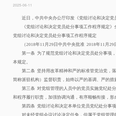
2025-06-11
近日，中共中央办公厅印发《党组讨论和决定党
《党组讨论和决定党员处分事项工作程序规定》
党组讨论和决定党员处分事项工作程序规定
（2018年11月29日中共中央批准 2018年11月2
第一条 为了规范党组讨论和决定党员处分事项，
本规定。
第二条 坚持用改革精神和严的标准管党治党，落
简称派驻机构）监督职责，始终以严的基调、严的措
第三条 对党组管理的人员中的党员实施党纪处分
和程序履行职责，加强协调沟通，有序顺畅衔接，形
第四条 党组讨论和决定本单位党员党纪处分事项
对未经党组会议讨论决定任免，但属于党组管理的